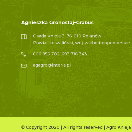
Agnieszka Gronostaj-Grabuś
Osada Knieja 3, 76-010 Polanów
Powiat koszaliński, woj. zachodniopomorskie
606 856 702, 693 716 343
agagro@interia.pl
© Copyright 2020 | All rights reserved | Agro Knieja