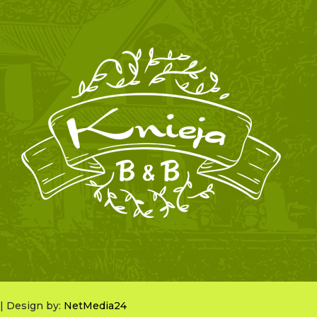
 | Design by:
NetMedia24