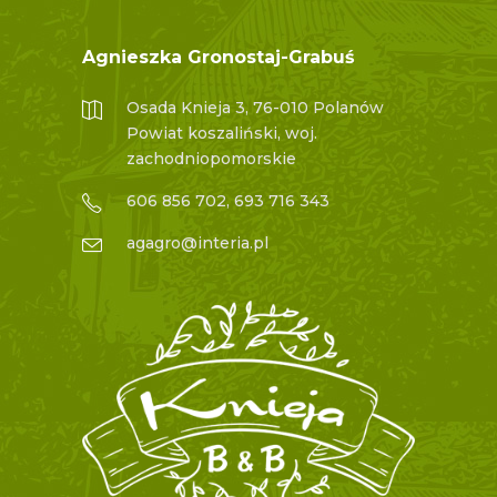
Agnieszka Gronostaj-Grabuś
Osada Knieja 3, 76-010 Polanów
Powiat koszaliński, woj.
zachodniopomorskie
606 856 702, 693 716 343
agagro@interia.pl