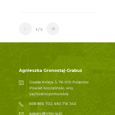
1
/ 5
Agnieszka Gronostaj-Grabuś
Osada Knieja 3, 76-010 Polanów
Powiat koszaliński, woj.
zachodniopomorskie
606 856 702, 693 716 343
agagro@interia.pl